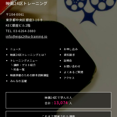
映画24区トレーニング
〒104-0061
東京都中央区銀座3-10-9
KEC銀座ビル2階
TEL. 03-6264-3880
info@eiga24ku-training.jp
ニュース
お申し込み
映画24区トレーニングとは？
資料請求
トレーニングメニュー
説明会
└
講師・ゲスト紹介
お問い合わせ
└
料金一覧
よくあるご質問
映画俳優のための脚本読解講座
アクセス
みんなの活躍
映画24区で学んだ人
13,074
合計：
人
これまで開催された講座