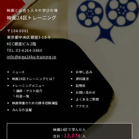
映画と出会う人々の学びの場
映画24区トレーニング
〒104-0061
東京都中央区銀座3-10-9
KEC銀座ビル2階
TEL. 03-6264-3880
info@eiga24ku-training.jp
ニュース
お申し込み
映画24区トレーニングとは？
資料請求
トレーニングメニュー
説明会
└
講師・ゲスト紹介
お問い合わせ
└
料金一覧
よくあるご質問
映画俳優のための脚本読解講座
アクセス
みんなの活躍
映画24区で学んだ人
13,074
合計：
人