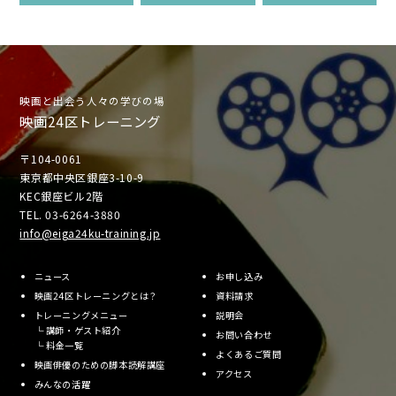
映画と出会う人々の学びの場
映画24区トレーニング
〒104-0061
東京都中央区銀座3-10-9
KEC銀座ビル2階
TEL. 03-6264-3880
info@eiga24ku-training.jp
ニュース
お申し込み
映画24区トレーニングとは？
資料請求
トレーニングメニュー
説明会
└
講師・ゲスト紹介
お問い合わせ
└
料金一覧
よくあるご質問
映画俳優のための脚本読解講座
アクセス
みんなの活躍