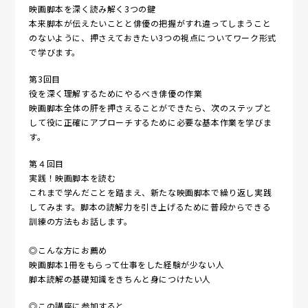
映画脚本を深く読み解く3つの鍵
本来脚本が伝えたいことと俳優の把握がすれ違ってしまうこと
のないように、押さえておきたい3つの視点についてワーク形式
で学びます。
第3回目
役を深く理解するためにやるべき俳優の作業
映画脚本全体の肝を押さえることができたら、次のステップと
して役に正確にアプローチするために必要な基本作業を学びま
す。
第４回目
実践！映画脚本を読む
これまで学んだことを踏まえ、新たな映画脚本で繰り返し実践
してみます。脚本の読解力を引き上げるために普段からできる
訓練の方法もお話します。
◎こんな方にお薦め
映画脚本1冊をもらって仕事をした経験が少ない人
脚本読解の基礎知識をきちんと身につけたい人
◎この講座に参加すると