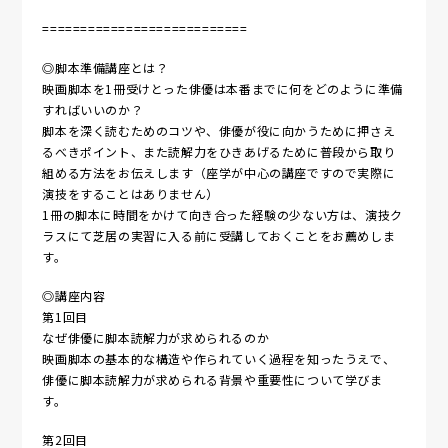
===========================
◎脚本準備講座とは？
映画脚本を1冊受けとった俳優は本番までに何をどのように準備
すればいいのか？
脚本を深く読むためのコツや、俳優が役に向かうために押さえ
るべきポイント、また読解力をひきあげるために普段から取り
組める方法をお伝えします（座学が中心の講座ですので実際に
演技をすることはありません）
1冊の脚本に時間をかけて向き合った経験の少ない方は、演技ク
ラスにて芝居の実習に入る前に受講しておくことをお薦めしま
す。
◎講座内容
第1回目
なぜ俳優に脚本読解力が求められるのか
映画脚本の基本的な構造や作られていく過程を知ったうえで、
俳優に脚本読解力が求められる背景や重要性について学びま
す。
第2回目